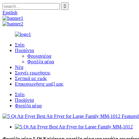
English
Σπίτι
Προϊόντα
Φρυγανιέρα
Φριτέζα αέρα
Νέα
Συχνές ερωτήσεις
Σχετικά με εμάς
Επικοινωνήστε μαζί μας
Σπίτι
Προϊόντα
Φριτέζα αέρα
Φριτέζα αέρα 5 Qt Καλύτερη φριτέζα αέρα για μεγάλη οικογέν